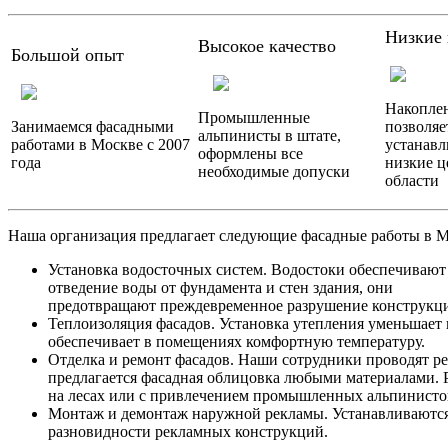
Низкие
Высокое качество
Большой опыт
Накопле
Промышленные
Занимаемся фасадными
позволяе
альпинисты в штате,
работами в Москве с 2007
устанавл
оформлены все
года
низкие ц
необходимые допуски
области
Наша организация предлагает следующие фасадные работы в М
Установка водосточных систем. Водостоки обеспечивают
отведение воды от фундамента и стен здания, они
предотвращают преждевременное разрушение конструкц
Теплоизоляция фасадов. Установка утепления уменьшает 
обеспечивает в помещениях комфортную температуру.
Отделка и ремонт фасадов. Наши сотрудники проводят р
предлагается фасадная облицовка любыми материалами. 
на лесах или с привлечением промышленных альпинисто
Монтаж и демонтаж наружной рекламы. Устанавливаются
разновидности рекламных конструкций.