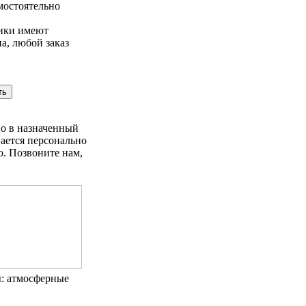
мостоятельно
ники имеют
а, любой заказ
но в назначенный
вается персонально
о. Позвоните нам,
: атмосферные