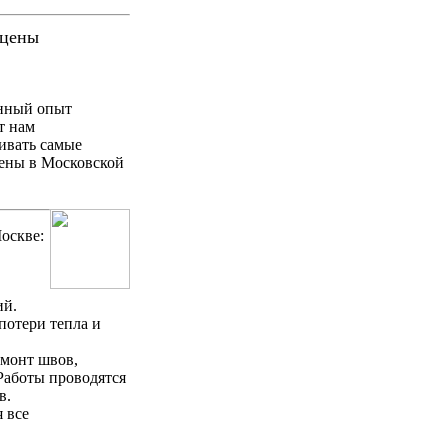
 цены
нный опыт
т нам
ивать самые
ены в Московской
оскве:
ий.
потери тепла и
емонт швов,
Работы проводятся
в.
 все