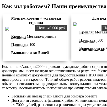
Как мы работаем? Наши преимущества
Монтаж кровли + установка
Дом под
стропил
Цена: 40 000 руб
Це
Кровля:
Металл
Кровля:
Металлочерепица
Площадь:
300
Площадь:
100
Выполнили за:
Выполнили за:
5 дней
Компания «Алладин2000» проводит фасадные работы строго п
договора, мы несем полную ответственность за результат. У сп
полный комплект документов для предоставления в ДЭЗ или 
право доступа на кровлю. Точный объем работ рассчитывается 
объекта специалистом, предварительные консультации вы може
телефону. Воспользуйтесь несколькими преимуществами заказа
Бесплатный выезд специалиста для осмотра объекта.
Доступная стоимость фасадных работ. Минимальная цена 
от 7000 рублей, расценки на различные виды услуг отраж