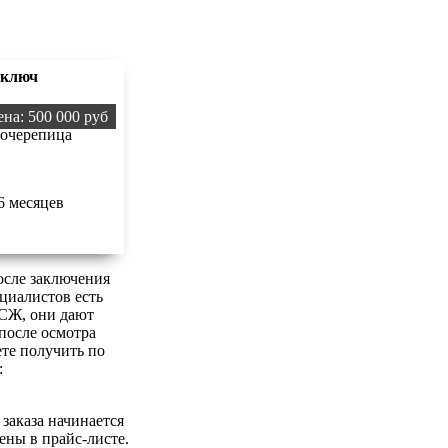
 ключ
на: 500 000 руб
очерепица
6 месяцев
осле заключения
ециалистов есть
ТСЖ, они дают
после осмотра
те получить по
:
заказа начинается
ены в прайс-листе.