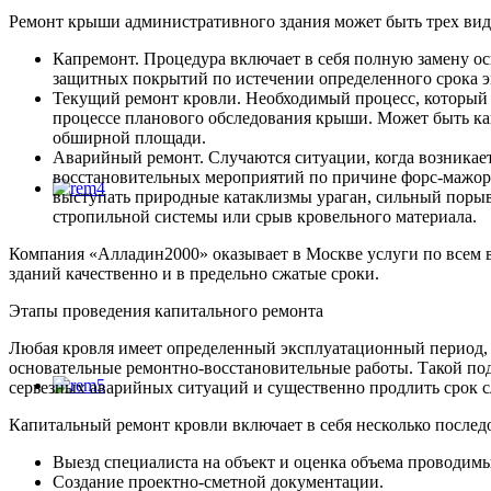
Ремонт крыши административного здания может быть трех вид
Капремонт. Процедура включает в себя полную замену о
защитных покрытий по истечении определенного срока э
Текущий ремонт кровли. Необходимый процесс, который 
процессе планового обследования крыши. Может быть ка
обширной площади.
Аварийный ремонт. Случаются ситуации, когда возникает
восстановительных мероприятий по причине форс-мажорн
выступать природные катаклизмы ураган, сильный порыв
стропильной системы или срыв кровельного материала.
Компания «Алладин2000» оказывает в Москве услуги по всем
зданий качественно и в предельно сжатые сроки.
Этапы проведения капитального ремонта
Любая кровля имеет определенный эксплуатационный период, 
основательные ремонтно-восстановительные работы. Такой под
серьезных аварийных ситуаций и существенно продлить срок с
Капитальный ремонт кровли включает в себя несколько послед
Выезд специалиста на объект и оценка объема проводимы
Создание проектно-сметной документации.